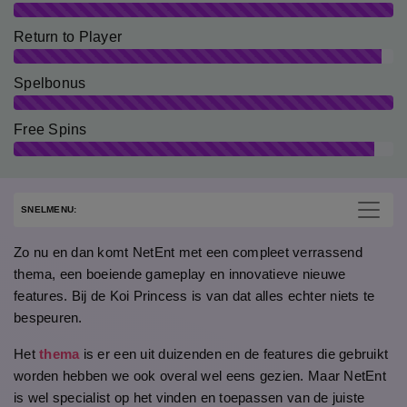
Return to Player
Spelbonus
Free Spins
SNELMENU:
Zo nu en dan komt NetEnt met een compleet verrassend
thema, een boeiende gameplay en innovatieve nieuwe
features. Bij de Koi Princess is van dat alles echter niets te
bespeuren.
Het
thema
is er een uit duizenden en de features die gebruikt
worden hebben we ook overal wel eens gezien. Maar NetEnt
is wel specialist op het vinden en toepassen van de juiste