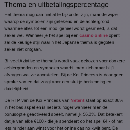
Thema en uitbetalingspercentage
Het thema mag dan niet al te bijzonder zijn, maar de wijze
waarop de symbolen zijn getekend en de achtergrond
waarmee alles tot een mooi geheel wordt gesmeed, is dat
zeker wel. Wanneer je het spel bij een
casino online
opent
zal de keurige stijl waarin het Japanse thema is gegoten
zeker niet ontgaan.
Bij veel Aziatische thema’s wordt vaak gekozen voor donkere
achtergronden en symbolen waarbij men zich maar blijft
afvragen wat ze voorstellen. Bij de Koi Princess is daar geen
sprake van en dat zorgt voor een stukje herkenning en
duidelijkheid.
De RTP van de Koi Princess van
Netent
staat op exact 96%
in het basisspel en is net iets hoger wanneer men de
bonusoptie geactiveerd speelt, namelijk 96,2%. Dat betekent
dat je van elke €100,- die je spendeert op het spel €4,- of net
iets minder aan winst voor het online casino kwijt bent. De