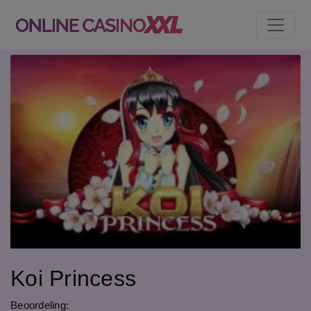
Koi Princess
Beoordeling: