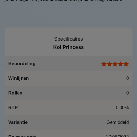
Specificaties
Koi Princess
Beoordeling
Winlijnen
0
Rollen
0
RTP
0.00%
Variantie
Gemiddeld
Release date
17/05/2022