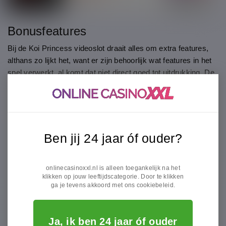
Bonusfeatures
Bij de Koi Princess videoslot draait alles om extra features,
althans zo lijkt het, want er zijn behoorlijk wat features in het
spel verwerkt, al komt dat niet direct goed tot uitdrukking. De
Koi vis activeert een feature door vanaf de onderzijde van je
scherm op het speelveld te springen. Wanneer er drie Koi
vissen op het speelveld staan, mag je er een aanklikken om
te kijken welke feature erachter verscholen gaat.
Ben jij 24 jaar óf ouder?
5 hit random feature
Dit is de leukste feature van het spel en kan je zomaar de
onlinecasinoxxl.nl is alleen toegankelijk na het
hoofdprijs van het basisspel opleveren. Wanneer je deze
klikken op jouw leeftijdscategorie. Door te klikken
activeert worden er vijf rollen gevuld met dezelfde symbolen.
ga je tevens akkoord met ons cookiebeleid.
Is dat het duurste premium symbool, dan is dat kassa!
Random Wild Spin
Ja, ik ben 24 jaar óf ouder