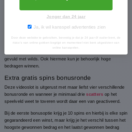
Win je deze feature,, dan wordt er eenmaal een respin
geactiveerd en vallen er tussen de vier en negen willekeurige
wilds op het speelveld. Het moet dan wel heel raar lopen
Jonger dan 24 jaar
wanneer je daarmee geen winst in de wacht weet te slepen.
Ja, ik wil kansspel advertenties zien
Wild Reels Feature
Door deze website te gebruiken, bevestig je dat je 24 jaar óf ouder bent, de
risico's van online gokken begrijpt en momenteel niet bent uitgesloten van
Ook bij deze feature draait het allemaal om
wilds
, alleen
online kansspelen.
worden bij het activeren van deze feature vijf rollen geheel
gevuld met wilds. Ook hiermee kun je behoorlijk hoge
bedragen winnen.
Extra gratis spins bonusronde
Deze videoslot is uitgerust met maar liefst vier verschillende
bonusronde en wanneer je minimaal drie
scatters
op het
speelveld weet te toveren wordt daar een van geactiveerd.
Bij de eerste bonusoptie krijg je 10 spins en hierbij is elke spin
gegarandeerd een winst, maar krijg je het verschil tussen het
hoogste gewonnen bedrag en het laatst gewonnen bedrag