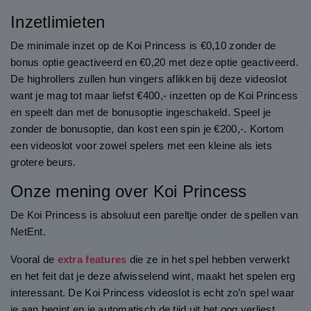
Inzetlimieten
De minimale inzet op de Koi Princess is €0,10 zonder de
bonus optie geactiveerd en €0,20 met deze optie geactiveerd.
De highrollers zullen hun vingers aflikken bij deze videoslot
want je mag tot maar liefst €400,- inzetten op de Koi Princess
en speelt dan met de bonusoptie ingeschakeld. Speel je
zonder de bonusoptie, dan kost een spin je €200,-. Kortom
een videoslot voor zowel spelers met een kleine als iets
grotere beurs.
Onze mening over Koi Princess
De Koi Princess is absoluut een pareltje onder de spellen van
NetEnt.
Vooral de
extra features
die ze in het spel hebben verwerkt
en het feit dat je deze afwisselend wint, maakt het spelen erg
interessant. De Koi Princess videoslot is echt zo’n spel waar
je aan begint en je automatisch de tijd uit het oog verliest.